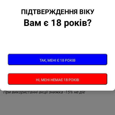
ПІДТВЕРЖДЕННЯ ВІКУ
Вам є 18 років?
ТАК, МЕНІ Є 18 РОКІВ
Здійснюй замовлення на сайті від 999 грн та отримуй
НІ, МЕНІ НЕМАЄ 18 РОКІВ
БЕЗКОШТОВНУ ДОСТАВКУ у відділення Нової Пошти
При використанні акції знижка -15% не діє